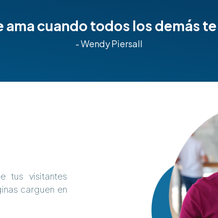
e ama cuando todos los demás t
- Wendy Piersall
 tus visitantes
ginas carguen en