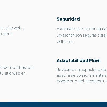
Seguridad
tu sitio web y
Asegúrate que las configurac
a buena
Javascript son seguras para 
visitantes.
Adaptabilidad Móvil
s técnicos básicos
Revisamos la capacidad de t
tu sitio web en
adaptarse correctamente a d
donde en muchas veces tus 