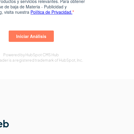
Powered by
HubSpot CMS Hub
der is a registered trademark of HubSpot, Inc.
web