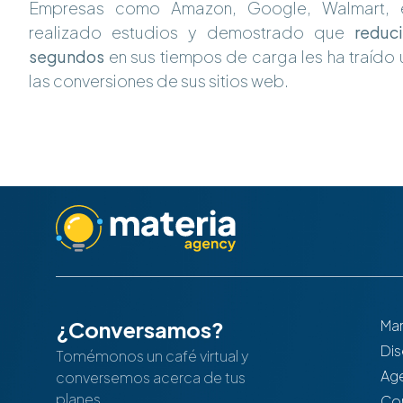
Empresas como Amazon, Google, Walmart, e
realizado estudios y demostrado que
reduc
segundos
en sus tiempos de carga les ha traído 
las conversiones de sus sitios web.
¿Conversamos?
Mar
Di
Tomémonos un café virtual y
Ag
conversemos acerca de tus
planes.
Com