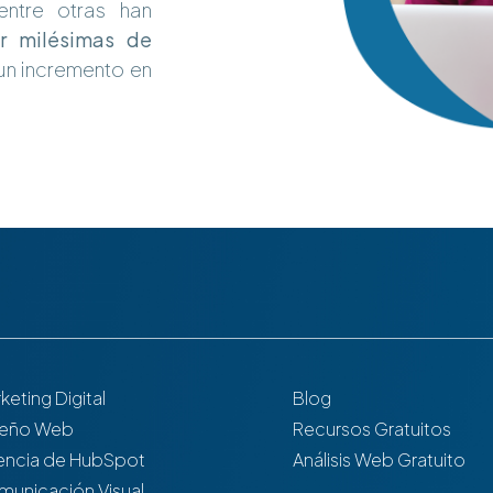
ntre otras han
ir milésimas de
un incremento en
keting Digital
Blog
seño Web
Recursos Gratuitos
encia de HubSpot
Análisis Web Gratuito
unicación Visual