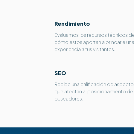
Rendimiento
Evaluamos los recursos técnicos de 
cómo estos aportan a brindarle un
experiencia a tus visitantes.
SEO
Recibe una calificación de aspecto
que afectan al posicionamiento de 
buscadores.