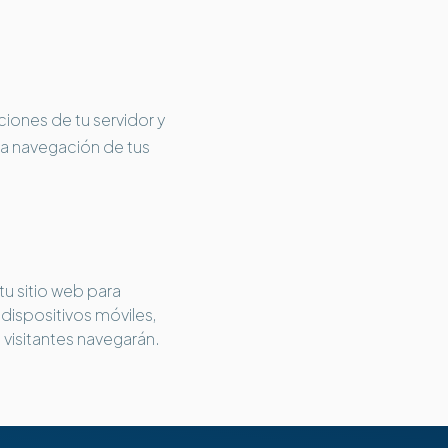
iones de tu servidor y
la navegación de tus
u sitio web para
ispositivos móviles,
visitantes navegarán.