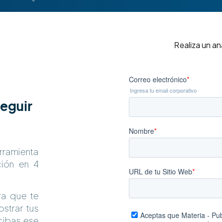
Realiza un an
seguir
rramienta
ción en 4
ra que te
strar tus
cibas ese